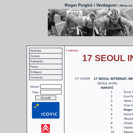
Roger Puigbò i Verdaguer
|
Atleta en
< curses
Notícies
17 SEOUL 
Curses
Palmarès
Fotos
Enllaços
Contacte
27/ 4/2008 ·
17 SEOUL INTERNAT. 
SEOUL (KOR)
Usuari:
MARATÓ
1
Ernst 
Clau:
2
Kurt F
3
Hiroki
4
Kota H
5
Roger
6
Kenji 
7
Hiroyu
8
Choke
9
Vladim
10
Ekkach