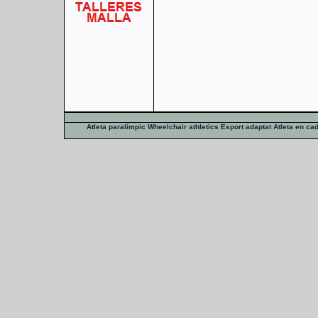
Atleta paralímpic
Wheelchair athletics
Esport adaptat
Atleta en ca