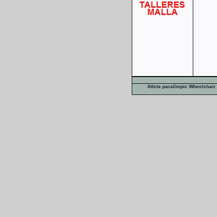
Atleta paralímpic
Wheelchair 