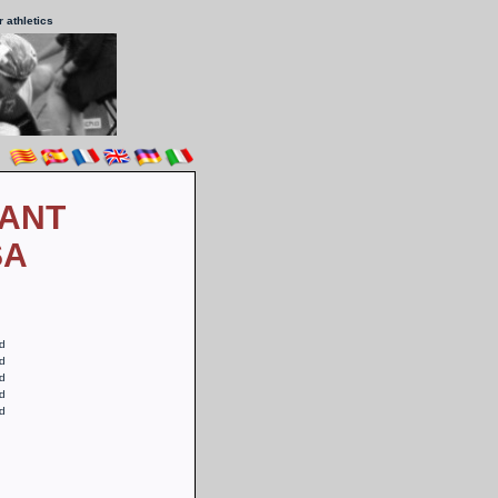
 athletics
SANT
SA
d
d
d
d
d