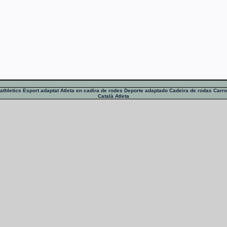
athletics
Esport adaptat
Atleta en cadira de rodes
Deporte adaptado
Cadeira de rodas
Carro
Català
Atleta