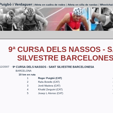
Puigbò i Verdaguer
|
Atleta en cadira de rodes
|
Atleta en silla de ruedas
|
Wheelchair
9ª CURSA DELS NASSOS - 
SILVESTRE BARCELONE
12/2007 ·
9ª CURSA DELS NASSOS - SANT SILVESTRE BARCELONESA
BARCELONA
10 km en ruta
1
Roger Puigbò (CAT)
2
Rafa Botello (CAT)
3
Jordi Madera (CAT)
4
Khalid Zerguini (CAT)
5
Josep L Alonso (CAT)