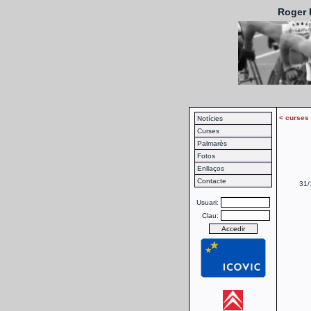
Roger 
< curses
Notícies
Curses
Palmarès
Fotos
Enllaços
Contacte
31/
Usuari:
Clau: