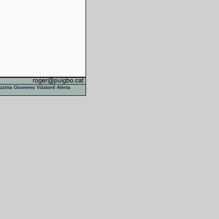
zzina
Osonenc
Vilatortí
Atleta